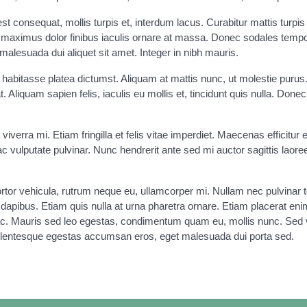
st consequat, mollis turpis et, interdum lacus. Curabitur mattis turpi
is maximus dolor finibus iaculis ornare at massa. Donec sodales temp
alesuada dui aliquet sit amet. Integer in nibh mauris.
c habitasse platea dictumst. Aliquam at mattis nunc, ut molestie purus.
Aliquam sapien felis, iaculis eu mollis et, tincidunt quis nulla. Done
 viverra mi. Etiam fringilla et felis vitae imperdiet. Maecenas efficitur 
o ac vulputate pulvinar. Nunc hendrerit ante sed mi auctor sagittis laor
 tortor vehicula, rutrum neque eu, ullamcorper mi. Nullam nec pulvin
dapibus. Etiam quis nulla at urna pharetra ornare. Etiam placerat enim
ia ac. Mauris sed leo egestas, condimentum quam eu, mollis nunc. Sed v
Pellentesque egestas accumsan eros, eget malesuada dui porta sed.