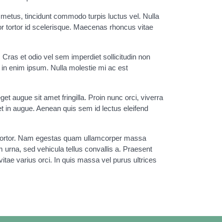
s metus, tincidunt commodo turpis luctus vel. Nulla
or tortor id scelerisque. Maecenas rhoncus vitae
 Cras et odio vel sem imperdiet sollicitudin non
c in enim ipsum. Nulla molestie mi ac est
eget augue sit amet fringilla. Proin nunc orci, viverra
eet in augue. Aenean quis sem id lectus eleifend
ar tortor. Nam egestas quam ullamcorper massa
 urna, sed vehicula tellus convallis a. Praesent
itae varius orci. In quis massa vel purus ultrices