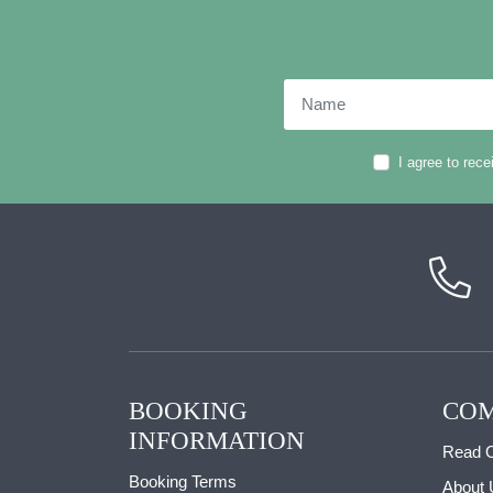
Name
I agree to rec
BOOKING
COM
INFORMATION
Read O
Booking Terms
About 