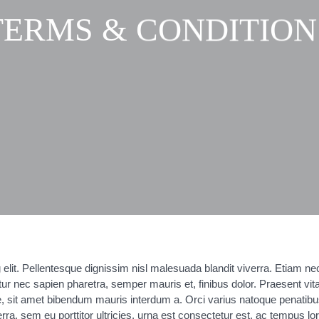
TERMS & CONDITION
elit. Pellentesque dignissim nisl malesuada blandit viverra. Etiam nec
tur nec sapien pharetra, semper mauris et, finibus dolor. Praesent vit
e, sit amet bibendum mauris interdum a. Orci varius natoque penatibu
ra, sem eu porttitor ultricies, urna est consectetur est, ac tempus lo