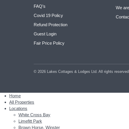
FAQ’s
We are
Covid 19 Policy
Contac
Refund Protection
Guest Login
Fair Price Policy
© 2026 Lakes Cottages & Lodges Ltd. All rights reserved
Home
All Properties
Locations
White Cross Bay
Limefitt Park
Brown Horse, Winster