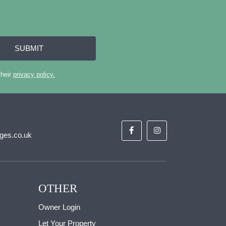
SUBMIT
their
privacy policy.
ges.co.uk
OTHER
Owner Login
Let Your Property