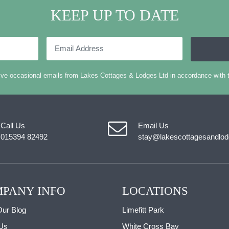
KEEP UP TO DATE
Email
Address
eive occasional emails from Lakes Cottages & Lodges Ltd in accordance with 
Call Us
Email Us
015394 82492
stay@lakescottagesandlod
PANY INFO
LOCATIONS
ur Blog
Limefitt Park
Us
White Cross Bay