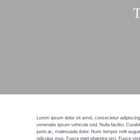
Lorem ipsum dolor sit amet, consectetur adipiscing 
venenatis ipsum vehicula sed. Nulla facilisi. Curabi
justo ac, malesuada dolor. Nunc tempor velit augu
ridiculus mus. Fusce eget pharetra orci. Fusce viver