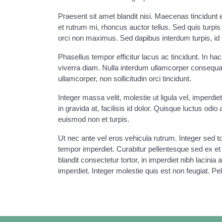
Praesent sit amet blandit nisi. Maecenas tincidunt e
et rutrum mi, rhoncus auctor tellus. Sed quis turp
orci non maximus. Sed dapibus interdum turpis, id m
Phasellus tempor efficitur lacus ac tincidunt. In ha
viverra diam. Nulla interdum ullamcorper consequat. 
ullamcorper, non sollicitudin orci tincidunt.
Integer massa velit, molestie ut ligula vel, imperdiet
in gravida at, facilisis id dolor. Quisque luctus odi
euismod non et turpis.
Ut nec ante vel eros vehicula rutrum. Integer sed
tempor imperdiet. Curabitur pellentesque sed ex et 
blandit consectetur tortor, in imperdiet nibh lacin
imperdiet. Integer molestie quis est non feugiat. 